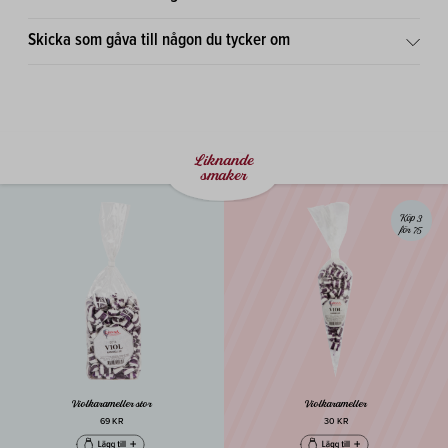
Skicka som gåva till någon du tycker om
Liknande
smaker
Köp 3
för 75
Violkarameller stor
Violkarameller
69 KR
30 KR