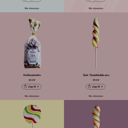
Mer information
Mer information
Violkarameller
Tutti-Fruttiklubba stor
45 KR
39 KR
Mer information
Mer information