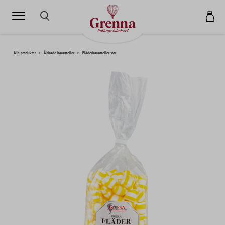
SÖK HÄR...
Alla produkter
>
Älskade karameller
>
Fläderkarameller stor