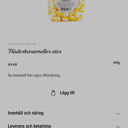
ÄLSKADE KARAMELLER
Fläderkarameller stor
400g
69 KR
Go karamell från egen tillverkning.
Innehåll och näring
Leverans och betalning