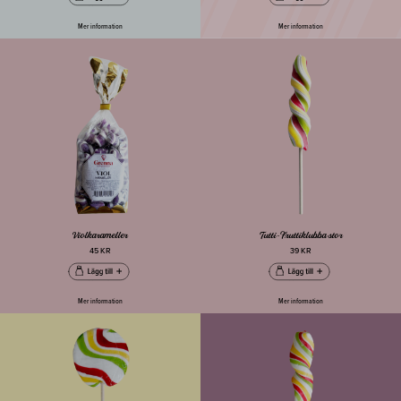
Mer information
Mer information
Violkarameller
Tutti-Fruttiklubba stor
45 KR
39 KR
Mer information
Mer information