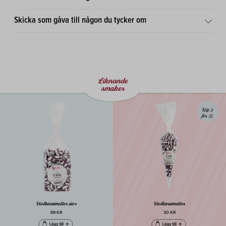
Skicka som gåva till någon du tycker om
Liknande
smaker
Köp 3
för 75
Violkarameller stor
Violkarameller
69 KR
30 KR