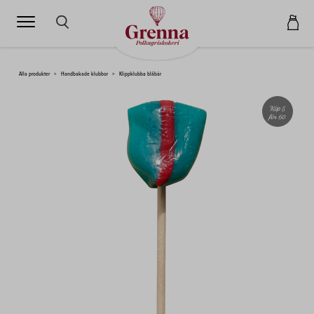
SÖK HÄR...
Alla produkter
>
Handbakade klubbor
>
Klippklubba blåbär
Köp 5
för 60