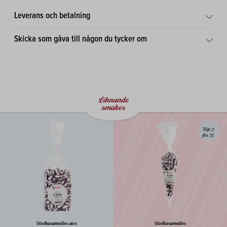
Leverans och betalning
Skicka som gåva till någon du tycker om
Liknande
smaker
Köp 3
för 75
Violkarameller stor
Violkarameller