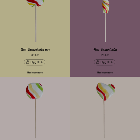
Tutti-Fruttiklubba stor
Tutti-Fruttiklubba
39 KR
25 KR
Mer information
Mer information