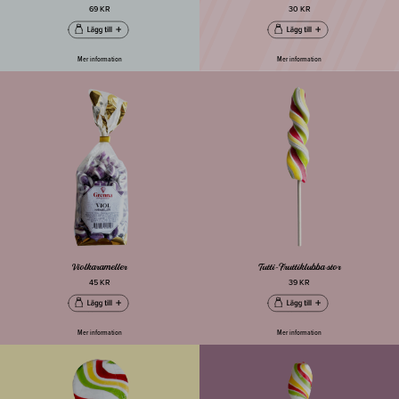
69 KR
30 KR
Mer information
Mer information
Violkarameller
Tutti-Fruttiklubba stor
45 KR
39 KR
Mer information
Mer information