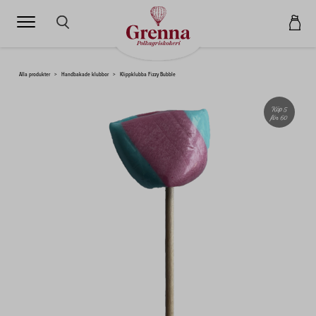
SÖK HÄR...
Alla produkter
>
Handbakade klubbor
>
Klippklubba Fizzy Bubble
Köp 5
för 60