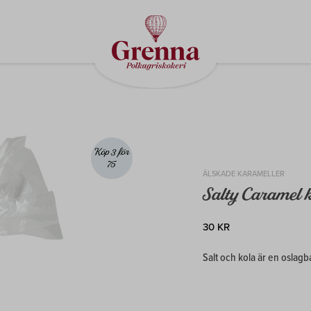
Köp 3 för
75
ÄLSKADE KARAMELLER
Salty Caramel 
30 KR
Salt och kola är en oslag