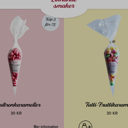
smaker
Köp 3
för 75
ltronkarameller
Tutti-Fruttikaram
30 KR
30 KR
Mer information