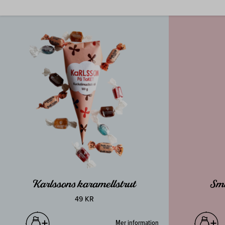
Karlssons karamellstrut
Smu
49 KR
Mer information