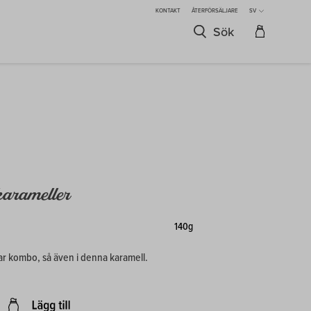
KONTAKT
ÅTERFÖRSÄLJARE
SV
Sök
karameller
140g
bar kombo, så även i denna karamell.