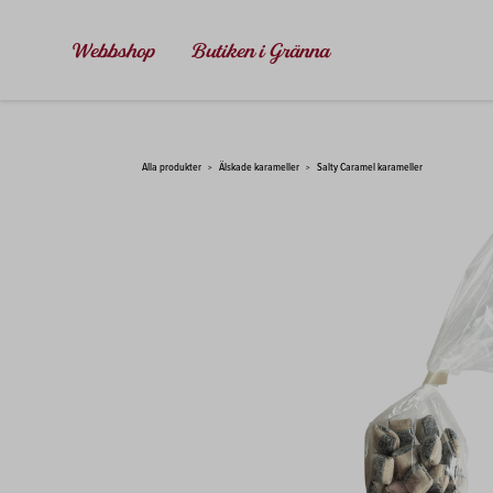
Webbshop
Butiken i Gränna
SÖK HÄR...
Alla produkter
Älskade karameller
Salty Caramel karameller
>
>