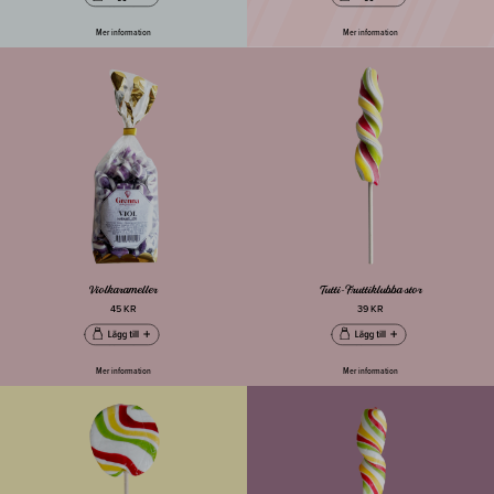
Mer information
Mer information
Violkarameller
Tutti-Fruttiklubba stor
45 KR
39 KR
Mer information
Mer information