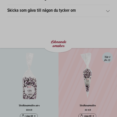
Skicka som gåva till någon du tycker om
Liknande
smaker
Köp 3
för 75
Violkarameller stor
Violkarameller
69 KR
30 KR