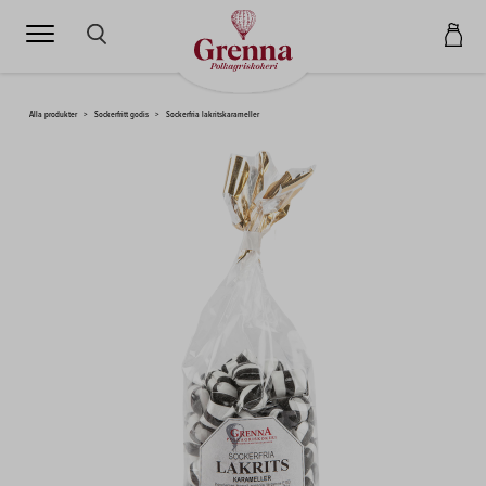
SÖK HÄR...
Alla produkter
>
Sockerfritt godis
>
Sockerfria lakritskarameller