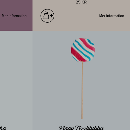
25 KR
Mer information
Mer information
bba
Piggy Fizzklubba