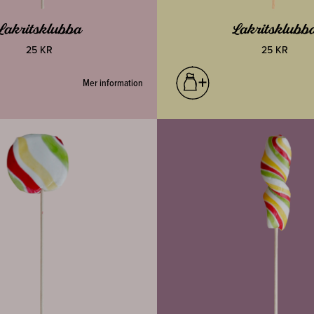
Lakritsklubba
Lakritsklubb
25 KR
25 KR
Mer information