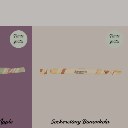
Femte
Femte
gratis
gratis
Äpple
Sockerstång Banankola