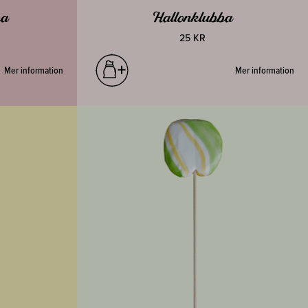
ba
Hallonklubba
25 KR
Mer information
Mer information