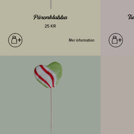
Päronklubba
Tu
25 KR
Mer information