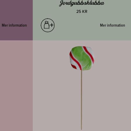
Jordgubbsklubba
25 KR
Mer information
Mer information