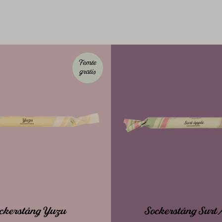
Femte
gratis
ckerstång Yuzu
Sockerstång Surt 