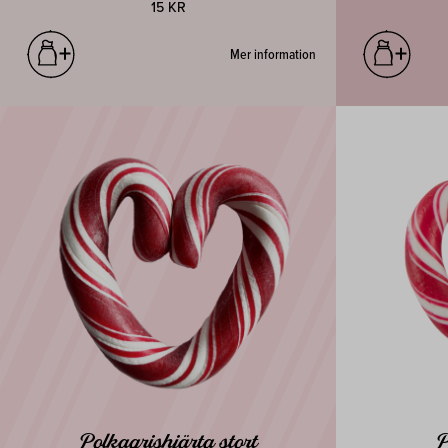
15 KR
Mer information
Polkagrishjärta stort
P