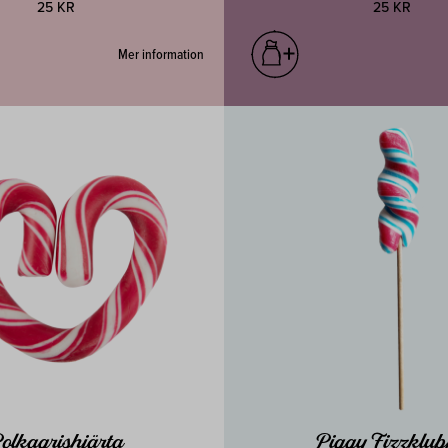
25 KR
25 KR
Mer information
olkagrishjärta
Piggy Fizzklu