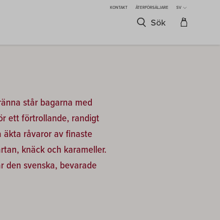
KONTAKT
ÅTERFÖRSÄLJARE
SV
Sök
 Gränna står bagarna med
 ett förtrollande, randigt
 äkta råvaror av finaste
järtan, knäck och karameller.
är den svenska, bevarade