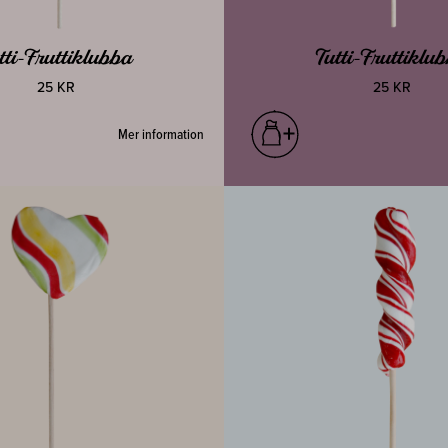
tti-Fruttiklubba
Tutti-Fruttiklu
25 KR
25 KR
Mer information