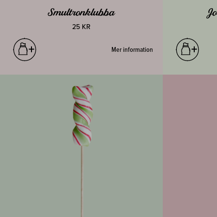
Smultronklubba
J
25 KR
Mer information