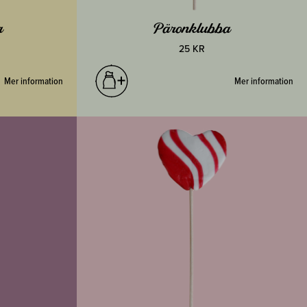
a
Päronklubba
25 KR
Mer information
Mer information