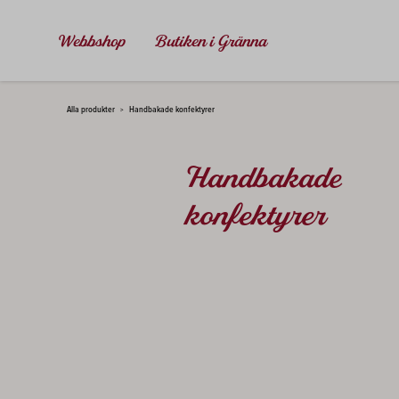
Webbshop
Butiken i Gränna
SÖK HÄR...
Alla produkter
Handbakade konfektyrer
>
Handbakade
konfektyrer