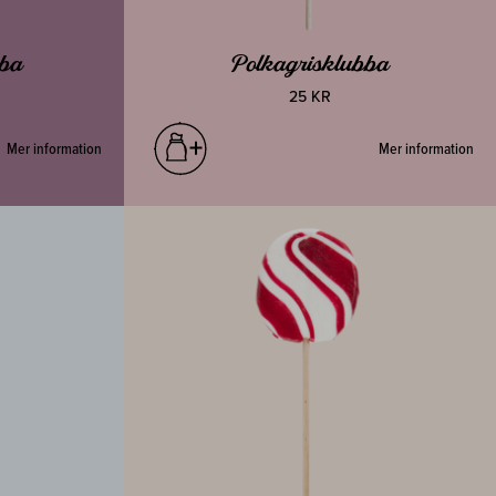
bba
Polkagrisklubba
25 KR
Mer information
Mer information