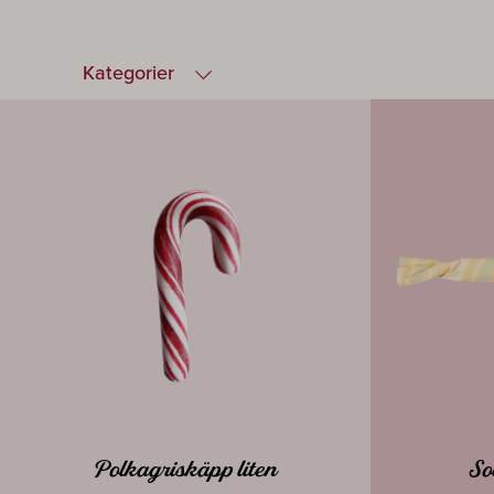
Kategorier
Polkagriskäpp liten
So