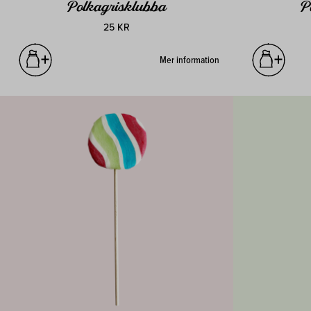
Polkagrisklubba
P
25 KR
Mer information