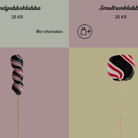
ordgubbsklubba
Smultronklub
25 KR
25 KR
Mer information