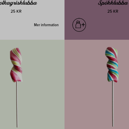
olkagrisklubba
Spökklubba
25 KR
25 KR
Mer information